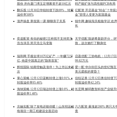
股份 并向厦门溥玉定增募资不超10亿元
码产能扩张与高性能PCB布局
翻乐股 12月30日华锐转债下跌09%，转股
亿配资 开启基金“转会”？华宸
溢价率509%
金”管理人变更为富国基金
涨声操盘 寒假第一课 聊聊亲子关系
锦牛网 趣味闯关检验学识 欢
长
奕道配资 有你的秘密2王梓莼不支持郑天
天宇优配 陈妍希新剧开分，
浩当演员 郑天浩立马变脸
致，这次她打了翻身仗
瑞和网 手握全球10万亿矿产, 一年赚7227
启盈优配 三协电机：12月17
亿, 他是中国真正的“隐形首富”
99.82万元
辉煌国际 铂期货触及涨停！为上市以来首
爱一配 华尔街巨头的世纪预言：
次
美元霸权的黄昏？
掌心策略 12月12日蓝帆转债上涨0.91%，
信钰证券 12月12日奥佳转债下跌
转股溢价率95.46%
转股溢价率42.24%
海纳策略 12月12日瑞达转债上涨0.8%，转
长宏网 解码数智科技产业链升
股溢价率1.48%
京融实配 除了发电还能供暖！山东招远核
六六配资 暴涨超200% 两只
电项目一期工程建设全面启动
查