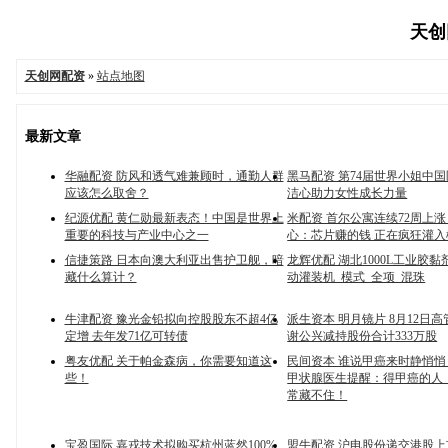
天创网
天创网配资
»
站点地图
最新文章
华融配资 防风和透气难兼顾时，通勤人群
黑马配资 第74届世界小姐中国
应该怎么取舍？
洁心助力女性成长力量
纪源优配 黄仁勋最新表态！中国是世界上
米配资 首尔公寓连续72周上
重要的科技与产业中心之一
心：芯片赚的钱 正在疯狂灌入
信捷策路 日本向澳大利亚出售护卫舰，暗
龙辉优配 湖北1000L工业胶黏
藏什么算计？
动灌装机_模式_全项_混珠
牛津配资 豫光金铅拟向控股股东不超4亿
派生资本 明月镜片 8月12日
定增 去年发71亿可转债
谢公兴减持股份合计333万股
粤友优配 关于帕金森病，你需要知道这
民间资本 谁说甲癌来时静悄
些！
甲状腺医生提醒：得甲癌的人
常藏不住！
宝盈国际 嘉戎技术拟购买杭州蓝然100%
盟牛配资 沪电股份递交港股上