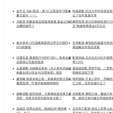
金牛王 Talky英语：用 AI 让英语学习既有
恒瑞易配 武汉大学外语保送
趣又提分（一）
么？往年真题分享
乐配资 积极反馈业绩基准新规 基金公司关
柳荷投资 前10月铁路投资6715
注哪些细节？
五”铁路投资将达4万亿元
振兴资本 CPE源峰将获得汉堡王中国约
方舟配资 睿智医药披露与华
83%的股权
署战略合作协议进展
信通实盘 康基医疗(09997.HK)：私有化建
配资快线 北京住总20亿中期票
议获得公司股东批准
率3.55%
众盈易配 乌镇峰会发布《为人类共同福祉
盛瑞德优配 需求平稳、二育热度
构建全球AI安全与治理体系》报告
初猪价连续下滑
趣策略 政权未稳之际，朱棣真的靠大阅兵
德邦国际 天龙八部中，乔峰
威震亚洲，吓退外敌挽救明朝吗
亡之际，北宋在做什么？
扬帆优配 提到包拯，大家都知道包青天是
忠程配资 襄阳之战：鏖战六
清官，包青天的官到底有多大呢？
绝，南宋王朝与蒙古帝国的终
送钱宝 培养出胡兵、陈娟红的“模特教
北京科汇配资 俗语上坟带上