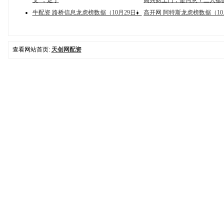
父”，走了
高兴财上门，是何意？三人都
牛配资 路桥信息龙虎榜数据（10月29日）
高开网 阿特斯龙虎榜数据（10
查看网站首页:
天创网配资