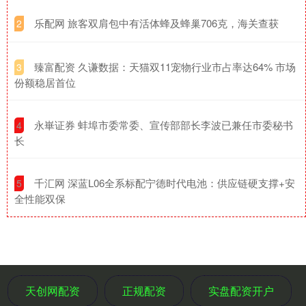
​乐配网 旅客双肩包中有活体蜂及蜂巢706克，海关查获
2
​臻富配资 久谦数据：天猫双11宠物行业市占率达64% 市场
3
份额稳居首位
​永崋证券 蚌埠市委常委、宣传部部长李波已兼任市委秘书
4
长
​千汇网 深蓝L06全系标配宁德时代电池：供应链硬支撑+安
5
全性能双保
天创网配资
正规配资
实盘配资开户