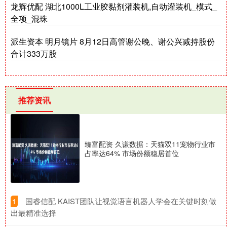
龙辉优配 湖北1000L工业胶黏剂灌装机,自动灌装机_模式_
全项_混珠
派生资本 明月镜片 8月12日高管谢公晚、谢公兴减持股份
合计333万股
推荐资讯
臻富配资 久谦数据：天猫双11宠物行业市
占率达64% 市场份额稳居首位
​国睿信配 KAIST团队让视觉语言机器人学会在关键时刻做
1
出最精准选择