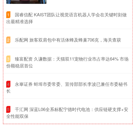
​国睿信配 KAIST团队让视觉语言机器人学会在关键时刻做
1
出最精准选择
​乐配网 旅客双肩包中有活体蜂及蜂巢706克，海关查获
2
​臻富配资 久谦数据：天猫双11宠物行业市占率达64% 市场
3
份额稳居首位
​永崋证券 蚌埠市委常委、宣传部部长李波已兼任市委秘书
4
长
​千汇网 深蓝L06全系标配宁德时代电池：供应链硬支撑+安
5
全性能双保