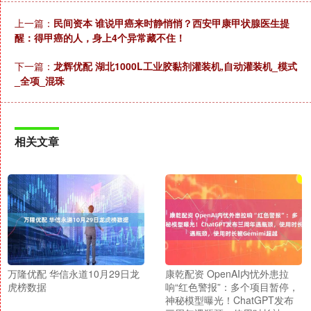
上一篇：
民间资本 谁说甲癌来时静悄悄？西安甲康甲状腺医生提
醒：得甲癌的人，身上4个异常藏不住！
下一篇：
龙辉优配 湖北1000L工业胶黏剂灌装机,自动灌装机_模式
_全项_混珠
相关文章
万隆优配 华信永道10月29日龙
康乾配资 OpenAI内忧外患拉
虎榜数据
响“红色警报”：多个项目暂停，
神秘模型曝光！ChatGPT发布