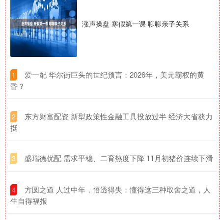
涨声操盘 寒假第一课 聊聊亲子关系
​爱一配 华尔街巨头的世纪预言：2026年，美元霸权的黄
1
昏？
​东方财富配资 新型政策性金融工具投放过半 经济大省获力
2
挺
​盛瑞德优配 需求平稳、二育热度下降 11月初猪价连续下滑
3
​方圆之道 人过中年，悟透得失：懂得这三种取舍之道，人
4
生自得福报