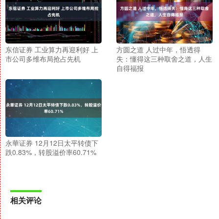
东信证券 工业算力再迎利好 上
方圆之道 人过中年，悟透得
市公司多维布局抢占先机
失：懂得这三种取舍之道，人生
自得福报
永華证券 12月12日太平转债下
跌0.83%，转股溢价率60.71%
相关评论