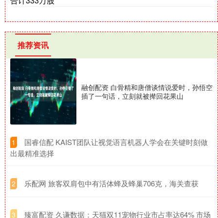
合计333万股
推荐资讯
融创配资 白骨精和唐僧谈情说爱时，孙悟空
插了一句话，立刻就被撵回花果山
​国睿信配 KAIST团队让视觉语言机器人学会在关键时刻做
1
出最精准选择
​乐配网 旅客双肩包中有活体蜂及蜂巢706克，海关查获
2
​臻富配资 久谦数据：天猫双11宠物行业市占率达64% 市场
3