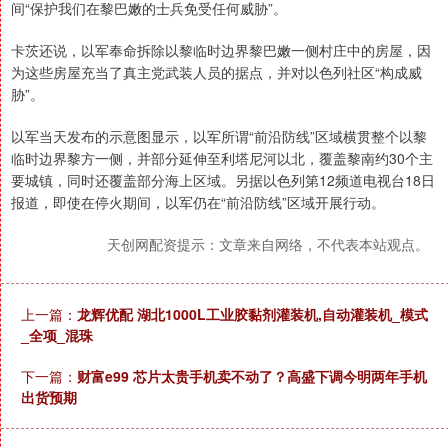
间“保护我们在黎巴嫩的士兵免受任何威胁”。
卡茨还说，以军奉命拆除以黎临时边界黎巴嫩一侧村庄中的房屋，因
为这些房屋充当了真主党武装人员的据点，并对以色列社区“构成威
胁”。
以军当天发布的示意图显示，以军所谓“前沿防线”区域横贯整个以黎
临时边界黎方一侧，并部分延伸至利塔尼河以北，覆盖黎南约30个主
要城镇，同时还覆盖部分海上区域。另据以色列第12频道电视台18日
报道，即使在停火期间，以军仍在“前沿防线”区域开展行动。
天创网配资提示：文章来自网络，不代表本站观点。
上一篇：
龙辉优配 湖北1000L工业胶黏剂灌装机,自动灌装机_模式
_全项_混珠
下一篇：
财富e99 芯片太贵手机卖不动了？高盛下调今明两年手机
出货预期