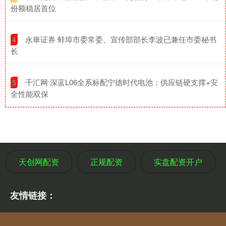
份额稳居首位
​永崋证券 蚌埠市委常委、宣传部部长李波已兼任市委秘书
4
长
​千汇网 深蓝L06全系标配宁德时代电池：供应链硬支撑+安
5
全性能双保
天创网配资
正规配资
实盘配资开户
友情链接：