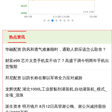
热点资讯
华融配资 防风和透气难兼顾时，通勤人群应该怎么取舍？
财富e99 芯片太贵手机卖不动了？高盛下调今明两年手机出
货预期
邦尼配资 以防长称在黎以军将全力应对威胁
龙辉优配 湖北1000L工业胶黏剂灌装机,自动灌装机_模式_
全项_混珠
派生资本 明月镜片 8月12日高管谢公晚、谢公兴减持股份