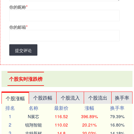
你的昵称
*
你的邮箱
*
提交评论
个股实时涨跌榜
个股跌幅
个股流入
个股流出
换手率
个股涨幅
排名
名称
最新价
涨幅
换手率
1
N展芯
116.52
396.89%
79.39%
2
锐翔智能
110.02
20.21%
16.80%
3
志特新材
14.8
20.03%
14.18%