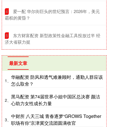
​爱一配 华尔街巨头的世纪预言：2026年，美元
4
霸权的黄昏？
​东方财富配资 新型政策性金融工具投放过半 经
5
济大省获力挺
最新文章
华融配资 防风和透气难兼顾时，通勤人群应该
1、
怎么取舍？
黑马配资 第74届世界小姐中国区总决赛 颜洁
2、
心助力女性成长力量
中财所 八天三城 青春逐梦“GROWS Together
3、
职场有你”京津冀交流团圆满收官