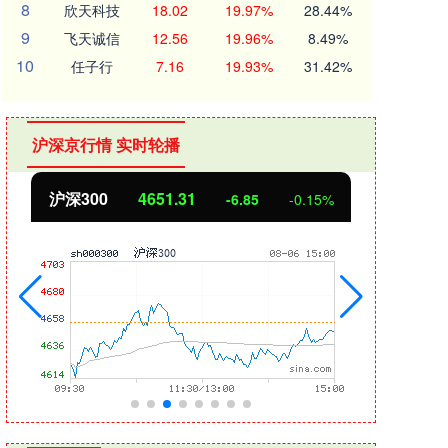
8
欣天科技
18.02
19.97%
28.44%
9
飞天诚信
12.56
19.96%
8.49%
10
任子行
7.16
19.93%
31.42%
沪深京行情 实时轮播
北证50
1122.88
创
3.42
0.30%