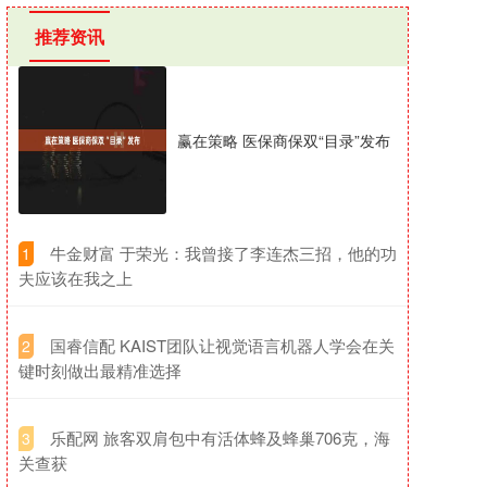
推荐资讯
赢在策略 医保商保双“目录”发布
​牛金财富 于荣光：我曾接了李连杰三招，他的功
1
夫应该在我之上
​国睿信配 KAIST团队让视觉语言机器人学会在关
2
键时刻做出最精准选择
​乐配网 旅客双肩包中有活体蜂及蜂巢706克，海
3
关查获