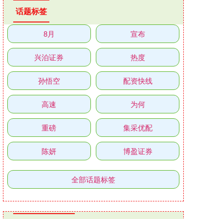
话题标签
8月
宣布
兴泊证券
热度
孙悟空
配资快线
高速
为何
重磅
集采优配
陈妍
博盈证券
全部话题标签