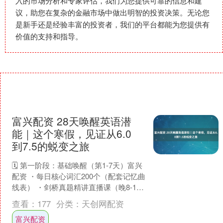
入的市场分析和专家评估，我们为您提供可靠的信息和建
议，助您在复杂的金融市场中做出明智的投资决策。无论您
是新手还是经验丰富的投资者，我们的平台都能为您提供有
价值的支持和指导。
富兴配资 28天唤醒英语潜
能｜这个寒假，见证从6.0
到7.5的蜕变之旅
🗓️ 第一阶段：基础唤醒（第1-7天）富兴
配资 ・每日核心词汇200个（配套记忆曲
线表） ・剑桥真题精讲直播课（晚8-10
点） ・口语陪练小组配对练习 ・写作
查看：
177
分类：
天创网配资
基....
富兴配资