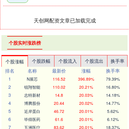
天创网配资文章已加载完成
个股实时涨跌榜
个股跌幅
个股流入
个股流出
换手率
个股涨幅
排名
名称
最新价
涨幅
换手率
1
N展芯
116.52
396.89%
79.39%
2
锐翔智能
110.02
20.21%
16.80%
3
志特新材
14.8
20.03%
14.18%
4
博腾股份
20.44
20.02%
14.77%
5
近岸蛋白
46.72
20.01%
5.62%
6
毕得医药
61.6
20.01%
6.12%
7
五洲医疗
83.62
20.01%
18.37%