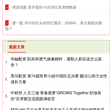
​维嘉优配 首开股份10月29日龙虎榜数据
4
​爱一配 华尔街巨头的世纪预言：2026年，美元霸权的黄
5
昏？
最新文章
华融配资 防风和透气难兼顾时，通勤人群应该怎么取
1、
舍？
黑马配资 第74届世界小姐中国区总决赛 颜洁心助力女性
2、
成长力量
中财所 八天三城 青春逐梦“GROWS Together 职场有
3、
你”京津冀交流团圆满收官
财富e99 芯片太贵手机卖不动了？高盛下调今明两年手