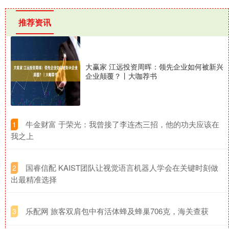
推荐资讯
大赢家 江远投资周晖：领先企业如何被新兴
企业颠覆？丨大咖荐书
​牛金财富 于荣光：我曾接了李连杰三招，他的功夫应该在
1
我之上
​国睿信配 KAIST团队让视觉语言机器人学会在关键时刻做
2
出最精准选择
​乐配网 旅客双肩包中有活体蜂及蜂巢706克，海关查获
3