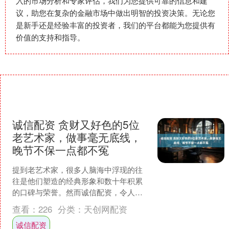
入的市场分析和专家评估，我们为您提供可靠的信息和建
议，助您在复杂的金融市场中做出明智的投资决策。无论您
是新手还是经验丰富的投资者，我们的平台都能为您提供有
价值的支持和指导。
诚信配资 贪财又好色的5位
老艺术家，做事毫无底线，
晚节不保一点都不冤
提到老艺术家，很多人脑海中浮现的往
往是他们塑造的经典形象和数十年积累
的口碑与荣誉。然而诚信配资，令人痛
心的是，某些人年纪渐长却迷失了自
查看：
226
分类：
天创网配资
我，他们一方面精打细算，利....
诚信配资