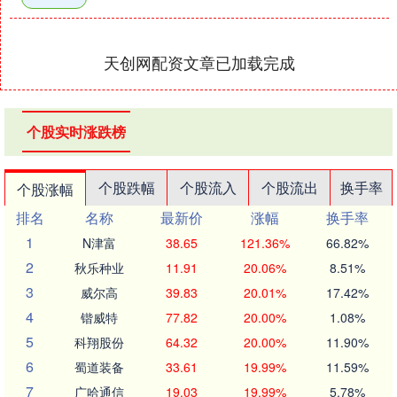
天创网配资文章已加载完成
个股实时涨跌榜
个股跌幅
个股流入
个股流出
换手率
个股涨幅
排名
名称
最新价
涨幅
换手率
1
N津富
38.65
121.36%
66.82%
2
秋乐种业
11.91
20.06%
8.51%
3
威尔高
39.83
20.01%
17.42%
4
锴威特
77.82
20.00%
1.08%
5
科翔股份
64.32
20.00%
11.90%
6
蜀道装备
33.61
19.99%
11.59%
7
广哈通信
19.03
19.99%
5.78%