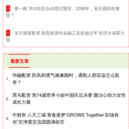
​爱一配 华尔街巨头的世纪预言：2026年，美元霸权的黄
4
昏？
​东方财富配资 新型政策性金融工具投放过半 经济大省获力
5
挺
最新文章
华融配资 防风和透气难兼顾时，通勤人群应该怎么取
1、
舍？
黑马配资 第74届世界小姐中国区总决赛 颜洁心助力女性
2、
成长力量
中财所 八天三城 青春逐梦“GROWS Together 职场有
3、
你”京津冀交流团圆满收官