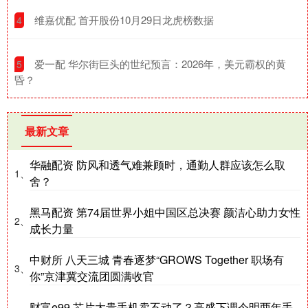
​维嘉优配 首开股份10月29日龙虎榜数据
4
​爱一配 华尔街巨头的世纪预言：2026年，美元霸权的黄
5
昏？
最新文章
华融配资 防风和透气难兼顾时，通勤人群应该怎么取
1、
舍？
黑马配资 第74届世界小姐中国区总决赛 颜洁心助力女性
2、
成长力量
中财所 八天三城 青春逐梦“GROWS Together 职场有
3、
你”京津冀交流团圆满收官
财富e99 芯片太贵手机卖不动了？高盛下调今明两年手