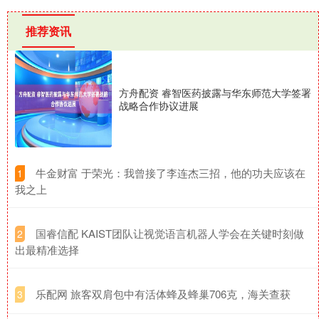
推荐资讯
方舟配资 睿智医药披露与华东师范大学签署
战略合作协议进展
​牛金财富 于荣光：我曾接了李连杰三招，他的功夫应该在
1
我之上
​国睿信配 KAIST团队让视觉语言机器人学会在关键时刻做
2
出最精准选择
​乐配网 旅客双肩包中有活体蜂及蜂巢706克，海关查获
3