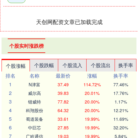
天创网配资文章已加载完成
个股实时涨跌榜
个股跌幅
个股流入
个股流出
换手率
个股涨幅
排名
名称
最新价
涨幅
换手率
1
N津富
37.49
114.72%
77.46%
2
威尔高
39.83
20.01%
17.76%
3
锴威特
77.82
20.00%
1.17%
4
科翔股份
64.32
20.00%
12.21%
5
蜀道装备
33.61
19.99%
11.69%
6
中巨芯
27.85
19.99%
32.20%
7
广哈通信
19.03
19.99%
5.84%